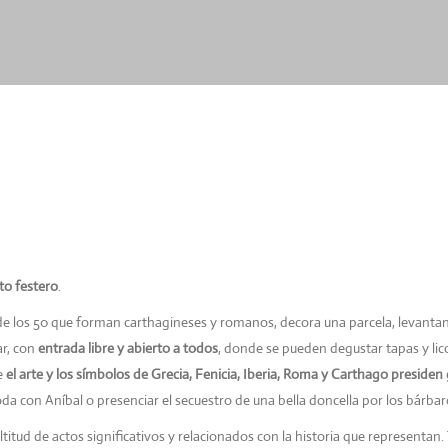
o festero
.
e los 50 que forman carthagineses y romanos, decora una parcela, levanta
ar, con
entrada libre y abierto a todos
, donde se pueden degustar tapas y lic
e
el arte y los símbolos de Grecia, Fenicia, Iberia, Roma y Carthago preside
a con Aníbal o presenciar el secuestro de una bella doncella por los bárba
titud de actos significativos
y relacionados con la historia que representa