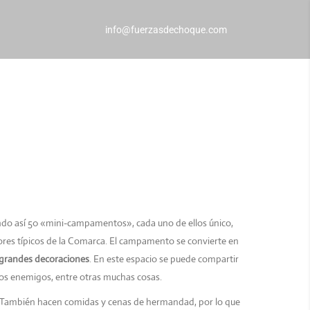
info@fuerzasdechoque.com
ndo así 50 «mini-campamentos», cada uno de ellos único,
ores típicos de la Comarca.
El campamento se convierte en
n grandes decoraciones
.
En este espacio se puede compartir
ros enemigos, entre otras muchas cosas.
n. También hacen comidas y cenas de hermandad, por lo que