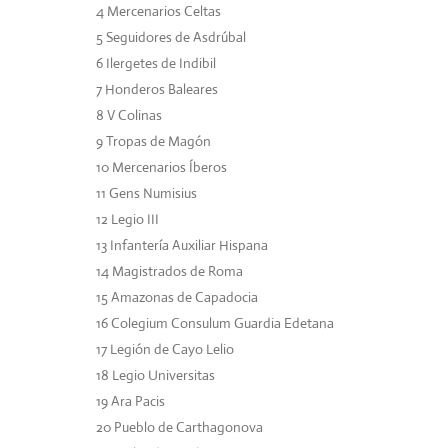
4
Mercenarios Celtas
5
Seguidores de Asdrúbal
6
Ilergetes de Indibil
7
Honderos Baleares
8 V Colinas
9
Tropas de Magón
10
Mercenarios Íberos
11
Gens Numisius
12
Legio III
13
Infantería Auxiliar Hispana
14
Magistrados de Roma
15 Amazonas de Capadocia
16
Colegium Consulum Guardia Edetana
17
Legión de Cayo Lelio
18
Legio Universitas
19
Ara Pacis
20
Pueblo de Carthagonova