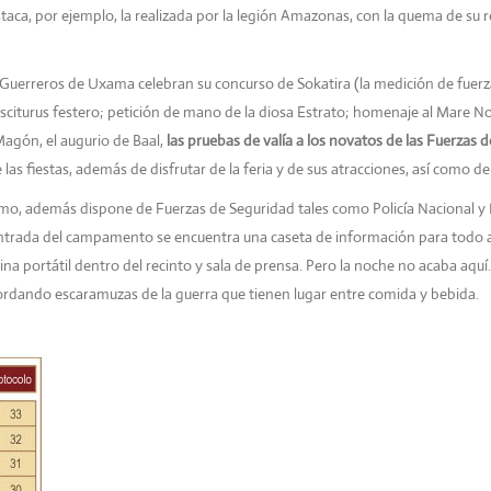
taca, por ejemplo, la realizada por la legión Amazonas, con la quema de su r
 Guerreros de Uxama celebran su concurso de Sokatira (la medición de fuer
asciturus festero; petición de mano de la diosa Estrato; homenaje al Mare N
Magón, el augurio de Baal,
las pruebas de valía a los novatos
de las Fuerzas d
e las fiestas, además de disfrutar de la feria y de sus atracciones, así como 
mo, además dispone de Fuerzas de Seguridad tales como Policía Nacional y Lo
entrada del campamento se encuentra una caseta de información para todo aq
na portátil dentro del recinto y sala de prensa. Pero la noche no acaba aq
ordando escaramuzas
de la guerra que tienen lugar entre comida y bebida.