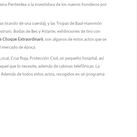
eina Pentesilea o la investidura de los nuevos honderos por
zas tirando de una cuerda), y las Tropas de Baal-Hammón
ostrum; Bodas de Bes y Astarte; exhibiciones de tiro con
e Choque Extraordinarii
;
son algunos de estos actos que se
del mercado de época.
cal, Cruz Roja, Protección Civil, un pequeño hospital, así
uel que lo necesite, además de cabinas telefónicas. La
uí. Además de todos estos actos, recogidos en un programa