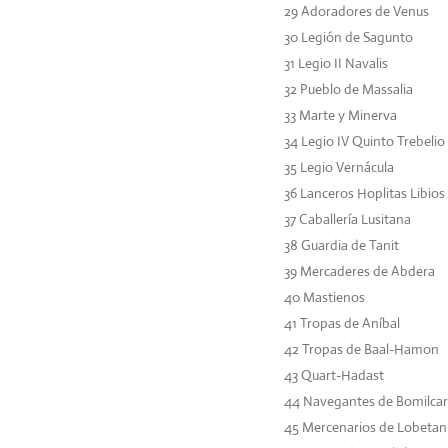
29
Adoradores de Venus
30
Legión de Sagunto
31
Legio II Navalis
32
Pueblo de Massalia
33 Marte y Minerva
34
Legio IV Quinto Trebelio
35
Legio Vernácula
36
Lanceros Hoplitas Libios
37
Caballería Lusitana
38
Guardia de Tanit
39
Mercaderes de Abdera
40 Mastienos
41
Tropas de Aníbal
42
Tropas de Baal-Hamon
43
Quart-Hadast
44
Navegantes de Bomilcar
45
Mercenarios de Lobetan