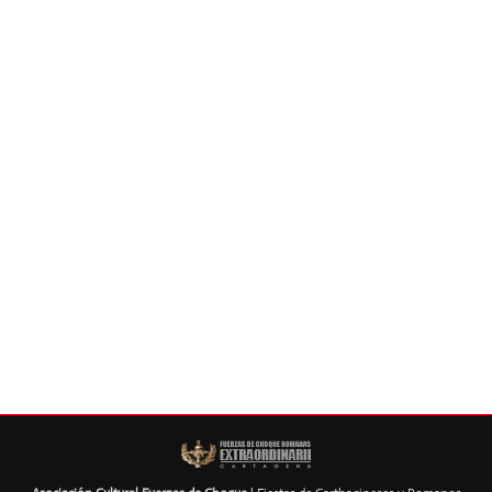
CENA DE ESTADO MAYOR CARTHAGINÉS
Convocatoria cena Estado Mayor Cartaginés para el
próximo día 21 de Mayo a las 21.00 horas.
26 octubre, 2016
Deja un comentario
Actualidad
By
Fuerzas de Choque Romanas