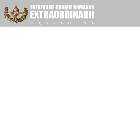
TERREMOTO EN LORCA, ACCIONES
¡¡ TODOS SOMOS LORCA !!
Conoce los actos donde puedes participar y colaborar co
26 octubre, 2016
Deja un comentario
Actualidad
By
Fuer