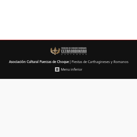
26 octubre, 2016
Deja un comentario
Actualidad
By
Fuerzas de Choque Romanas
Asociación Cultural Fuerzas de Choque
| Fiestas de Carthagineses y Romanos
Menu inferior